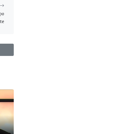
mpo
nte