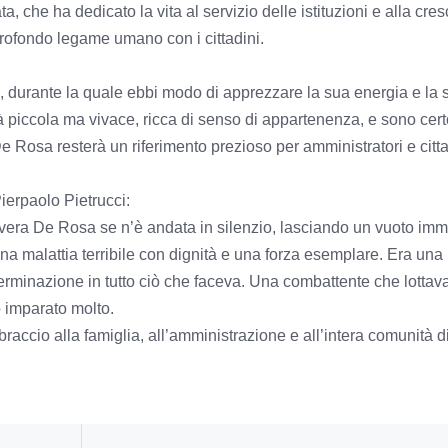
, che ha dedicato la vita al servizio delle istituzioni e alla cres
rofondo legame umano con i cittadini.
3, durante la quale ebbi modo di apprezzare la sua energia e la 
 piccola ma vivace, ricca di senso di appartenenza, e sono cer
 Rosa resterà un riferimento prezioso per amministratori e citta
ierpaolo Pietrucci:
vera De Rosa se n’è andata in silenzio, lasciando un vuoto im
una malattia terribile con dignità e una forza esemplare. Era una
rminazione in tutto ciò che faceva. Una combattente che lottav
o imparato molto.
raccio alla famiglia, all’amministrazione e all’intera comunità d