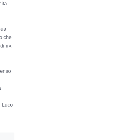
cita
sua
to che
dini».
menso
a
i Luco