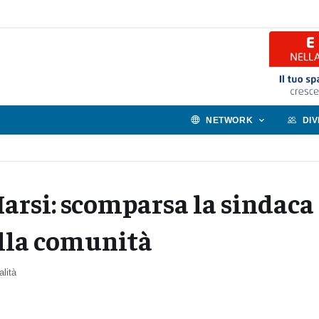
NETWORK
DI
Marsi: scomparsa la sindaca
ella comunità
alità