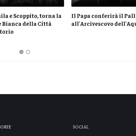
ila e Scoppito, torna la
Il Papa conferirà il Pall
 Bianca della Città
all’Arcivescovo dell’Aq
torio
GORIE
SOCIAL