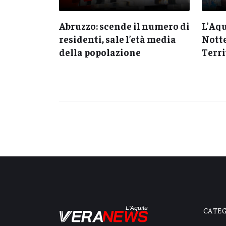
iela Poggi
Abruzzo: scende il numero di
L’Aqu
era
residenti, sale l’età media
Notte
 genocidio
della popolazione
Terri
L'Aquila
CATE