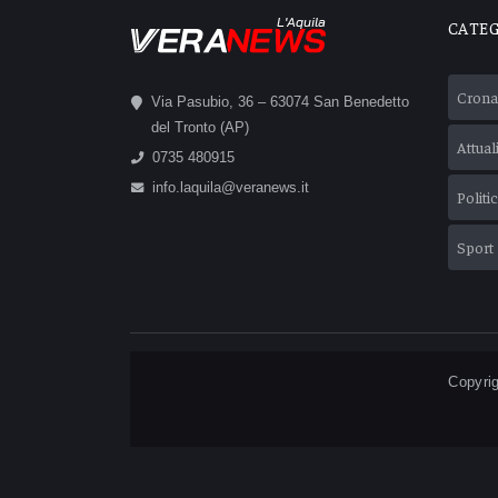
L'Aquila
CATE
Crona
Via Pasubio, 36 – 63074 San Benedetto
del Tronto (AP)
Attual
0735 480915
info.laquila@veranews.it
Politi
Sport
Copyrig