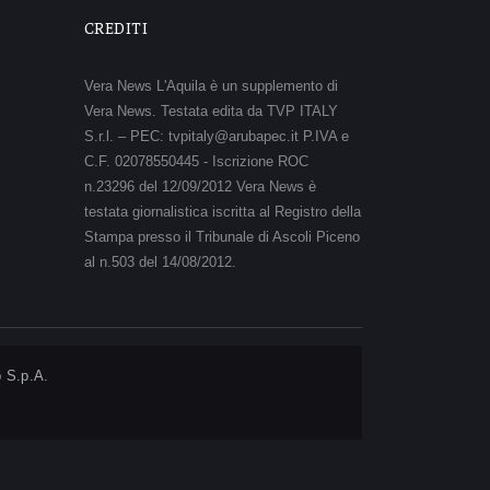
CREDITI
Vera News L'Aquila è un supplemento di
Vera News. Testata edita da TVP ITALY
S.r.l. – PEC: tvpitaly@arubapec.it P.IVA e
C.F. 02078550445 - Iscrizione ROC
n.23296 del 12/09/2012 Vera News è
testata giornalistica iscritta al Registro della
Stampa presso il Tribunale di Ascoli Piceno
al n.503 del 14/08/2012.
 S.p.A.