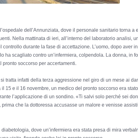
ospedale dell’Annunziata, dove il personale sanitario torna a 
ti. Nella mattinata di ieri, all’interno del laboratorio analisi, u
il controllo durante la fase di accettazione. L’uomo, dopo aver in
 lo ha scagliato contro un’infermiera, colpendola. La donna, in fo
al pronto soccorso per accertamenti.
si tratta infatti della terza aggressione nel giro di un mese ai da
ra il 15 e il 16 novembre, un medico del pronto soccorso era stato
ante l’applicazione di un sondino. «Ti salvi solo perché sei do
o, prima che la dottoressa accusasse un malore e venisse assisti
n diabetologia, dove un’infermiera era stata presa di mira verba