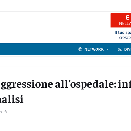
NETWORK
DI
gressione all’ospedale: in
alisi
alità