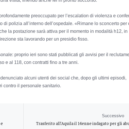
una visita, finendo anche lei in pronto soccorso.
e profondamente preoccupato per l’escalation di violenza e confe
osto di polizia all’interno dell’ospedale. «Rimane lo sconcerto per
e la postazione sarà attiva per il momento in modalità h12, in
irezione sta lavorando per un presidio fisso.
ale: proprio ieri sono stati pubblicati gli avvisi per il reclutam
 e al 118, con contratti fino a tre anni.
denunciato alcuni utenti dei social che, dopo gli ultimi episodi,
 contro il personale sanitario.
Successivo
 e
Trasferito all’Aquila il 14enne indagato per gli ab