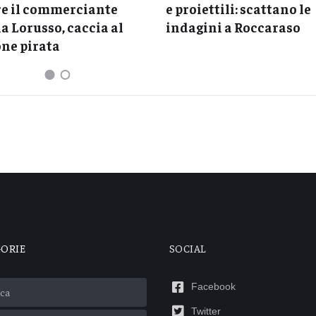
e il commerciante
e proiettili: scattano le
a Lorusso, caccia al
indagini a Roccaraso
ne pirata
GORIE
SOCIAL
Facebook
ca
Twitter