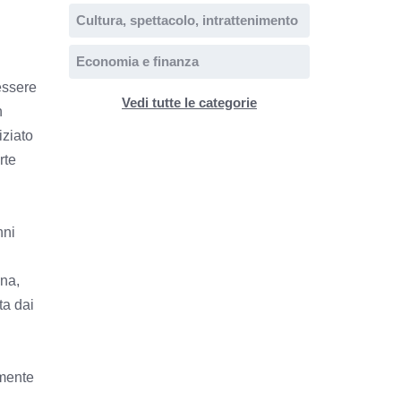
Cultura, spettacolo, intrattenimento
Economia e finanza
essere
Vedi tutte le categorie
n
iziato
rte
nni
nna,
ta dai
lmente