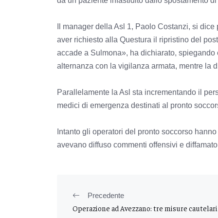
da un paziente infastidito dallo spostamento di 
Il manager della Asl 1, Paolo Costanzi, si dic
aver richiesto alla Questura il ripristino del p
accade a Sulmona», ha dichiarato, spiegando ch
alternanza con la vigilanza armata, mentre la d
Parallelamente la Asl sta incrementando il person
medici di emergenza destinati al pronto soccorso
Intanto gli operatori del pronto soccorso hanno 
avevano diffuso commenti offensivi e diffamatori
Precedente
Operazione ad Avezzano: tre misure cautelari