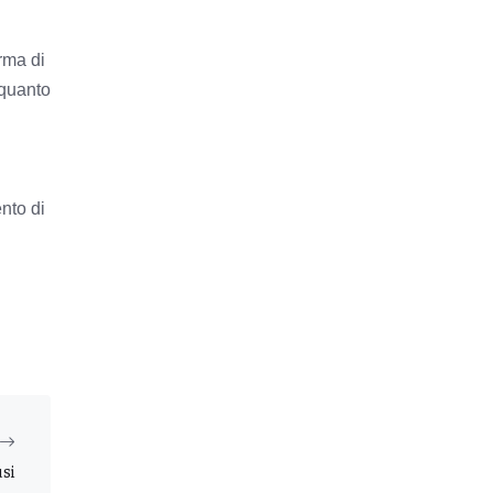
rma di
 quanto
ento di
usi