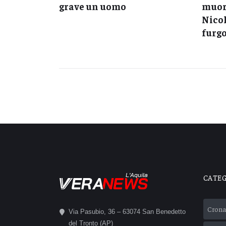
con il
grave un uomo
muor
di Giove
Nicol
furgo
L'Aquila
CATE
Crona
Via Pasubio, 36 – 63074 San Benedetto
del Tronto (AP)