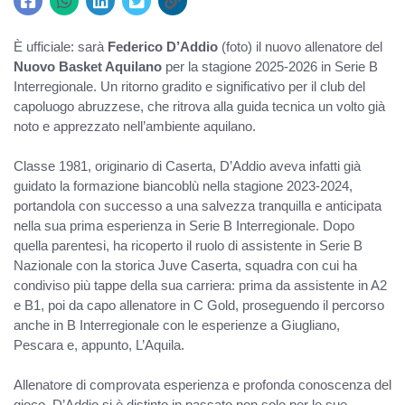
È ufficiale: sarà
Federico D’Addio
(foto) il nuovo allenatore del
Nuovo Basket Aquilano
per la stagione 2025-2026 in Serie B
Interregionale. Un ritorno gradito e significativo per il club del
capoluogo abruzzese, che ritrova alla guida tecnica un volto già
noto e apprezzato nell’ambiente aquilano.
Classe 1981, originario di Caserta, D’Addio aveva infatti già
guidato la formazione biancoblù nella stagione 2023-2024,
portandola con successo a una salvezza tranquilla e anticipata
nella sua prima esperienza in Serie B Interregionale. Dopo
quella parentesi, ha ricoperto il ruolo di assistente in Serie B
Nazionale con la storica Juve Caserta, squadra con cui ha
condiviso più tappe della sua carriera: prima da assistente in A2
e B1, poi da capo allenatore in C Gold, proseguendo il percorso
anche in B Interregionale con le esperienze a Giugliano,
Pescara e, appunto, L’Aquila.
Allenatore di comprovata esperienza e profonda conoscenza del
gioco, D’Addio si è distinto in passato non solo per le sue