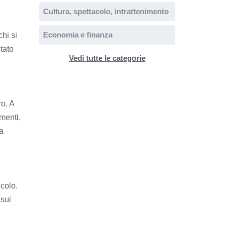
Cultura, spettacolo, intrattenimento
Economia e finanza
hi si
tato
Vedi tutte le categorie
ro. A
menti,
a
icolo,
 sui