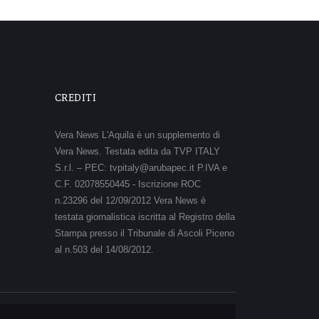
CREDITI
Vera News L'Aquila è un supplemento di
Vera News. Testata edita da TVP ITALY
S.r.l. – PEC: tvpitaly@arubapec.it P.IVA e
C.F. 02078550445 - Iscrizione ROC
n.23296 del 12/09/2012 Vera News è
testata giornalistica iscritta al Registro della
Stampa presso il Tribunale di Ascoli Piceno
al n.503 del 14/08/2012.