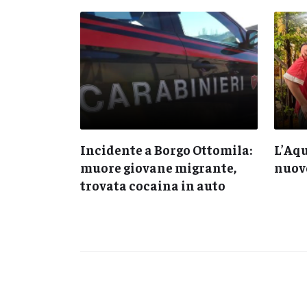
anto
Incidente a Borgo Ottomila:
L’Aqu
oielli e
muore giovane migrante,
nuovo
 delle
trovata cocaina in auto