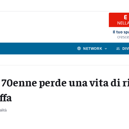
NETWORK
DI
 70enne perde una vita di r
ffa
alità