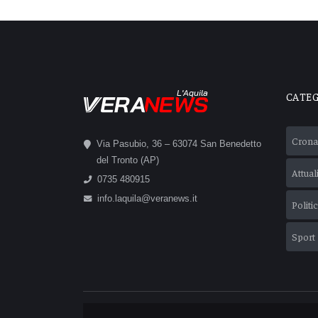
L'Aquila
CATE
Crona
Via Pasubio, 36 – 63074 San Benedetto
del Tronto (AP)
Attual
0735 480915
info.laquila@veranews.it
Politi
Sport