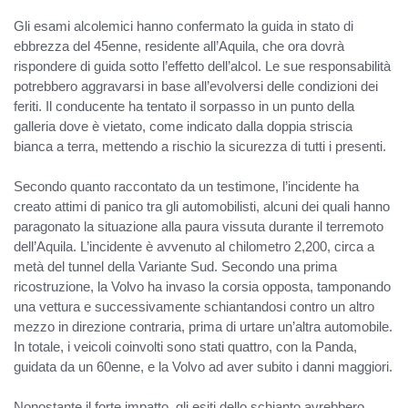
Gli esami alcolemici hanno confermato la guida in stato di
ebbrezza del 45enne, residente all’Aquila, che ora dovrà
rispondere di guida sotto l’effetto dell’alcol. Le sue responsabilità
potrebbero aggravarsi in base all’evolversi delle condizioni dei
feriti. Il conducente ha tentato il sorpasso in un punto della
galleria dove è vietato, come indicato dalla doppia striscia
bianca a terra, mettendo a rischio la sicurezza di tutti i presenti.
Secondo quanto raccontato da un testimone, l’incidente ha
creato attimi di panico tra gli automobilisti, alcuni dei quali hanno
paragonato la situazione alla paura vissuta durante il terremoto
dell’Aquila. L’incidente è avvenuto al chilometro 2,200, circa a
metà del tunnel della Variante Sud. Secondo una prima
ricostruzione, la Volvo ha invaso la corsia opposta, tamponando
una vettura e successivamente schiantandosi contro un altro
mezzo in direzione contraria, prima di urtare un’altra automobile.
In totale, i veicoli coinvolti sono stati quattro, con la Panda,
guidata da un 60enne, e la Volvo ad aver subito i danni maggiori.
Nonostante il forte impatto, gli esiti dello schianto avrebbero